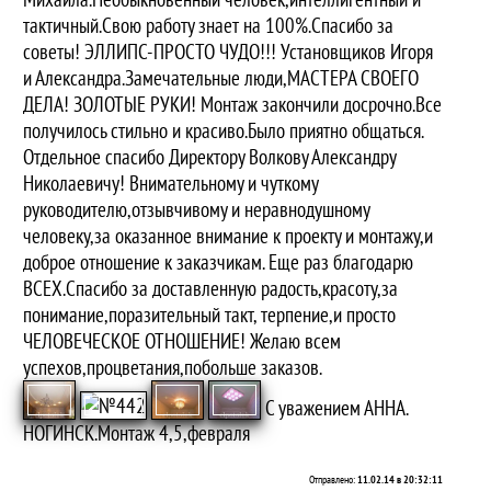
тактичный.Свою работу знает на 100%.Спасибо за
советы! ЭЛЛИПС-ПРОСТО ЧУДО!!! Установщиков Игоря
и Александра.Замечательные люди,МАСТЕРА СВОЕГО
ДЕЛА! ЗОЛОТЫЕ РУКИ! Монтаж закончили досрочно.Все
получилось стильно и красиво.Было приятно общаться.
Отдельное спасибо Директору Волкову Александру
Николаевичу! Внимательному и чуткому
руководителю,отзывчивому и неравнодушному
человеку,за оказанное внимание к проекту и монтажу,и
доброе отношение к заказчикам. Еще раз благодарю
ВСЕХ.Спасибо за доставленную радость,красоту,за
понимание,поразительный такт, терпение,и просто
ЧЕЛОВЕЧЕСКОЕ ОТНОШЕНИЕ! Желаю всем
успехов,процветания,побольше заказов.
С уважением АННА.
НОГИНСК.Монтаж 4,5,февраля
Отправлено:
11.02.14 в 20:32:11