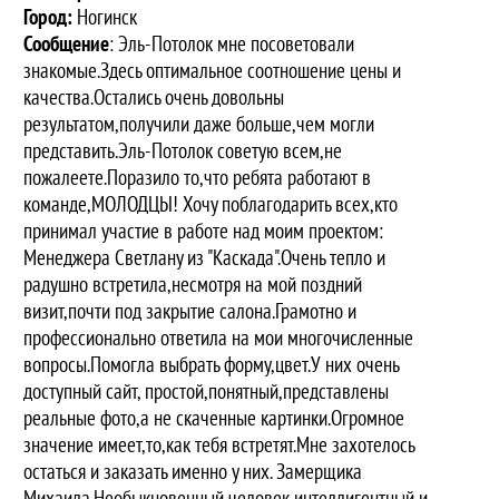
Город:
Ногинск
Сообщение
: Эль-Потолок мне посоветовали
знакомые.Здесь оптимальное соотношение цены и
качества.Остались очень довольны
результатом,получили даже больше,чем могли
представить.Эль-Потолок советую всем,не
пожалеете.Поразило то,что ребята работают в
команде,МОЛОДЦЫ! Хочу поблагодарить всех,кто
принимал участие в работе над моим проектом:
Менеджера Светлану из "Каскада".Очень тепло и
радушно встретила,несмотря на мой поздний
визит,почти под закрытие салона.Грамотно и
профессионально ответила на мои многочисленные
вопросы.Помогла выбрать форму,цвет.У них очень
доступный сайт, простой,понятный,представлены
реальные фото,а не скаченные картинки.Огромное
значение имеет,то,как тебя встретят.Мне захотелось
остаться и заказать именно у них. Замерщика
Михаила.Необыкновенный человек,интеллигентный и