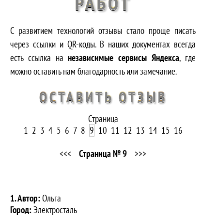
РАБОТ
С развитием технологий отзывы стало проще писать
через ссылки и QR-коды. В наших документах всегда
есть ссылка на
независимые сервисы Яндекса
, где
можно оставить нам благодарность или замечание.
ОСТАВИТЬ ОТЗЫВ
Страница
1
2
3
4
5
6
7
8
9
10
11
12
13
14
15
16
<<<
Страница №
9
>>>
1. Автор:
Ольга
Город:
Электросталь